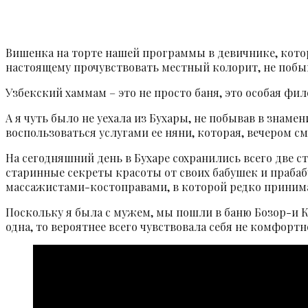
15
Янв
Вишенка на торте нашей программы в девичнике, которы
настоящему прочувствовать местный колорит, не побыв
Узбекский хаммам – это не просто баня, это особая фи
А я чуть было не уехала из Бухары, не побывав в знам
воспользоваться услугами ее няни, которая, вечером с
На сегодняшний день в Бухаре сохранились всего две
старинные секреты красоты от своих бабушек и прабаб
массажистами-костоправами, в которой редко приним
Поскольку я была с мужем, мы пошли в баню Бозор-и К
одна, то вероятнее всего чувствовала себя не комфортн