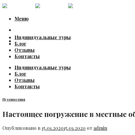
Skip
to
content
Меню
Индивидуальные туры
Блог
Отзывы
Контакты
Индивидуальные туры
Блог
Отзывы
Контакты
Путешествия
Настоящее погружение в местные о
Опубликовано в
15.01.2020
15.01.2020
от
admin