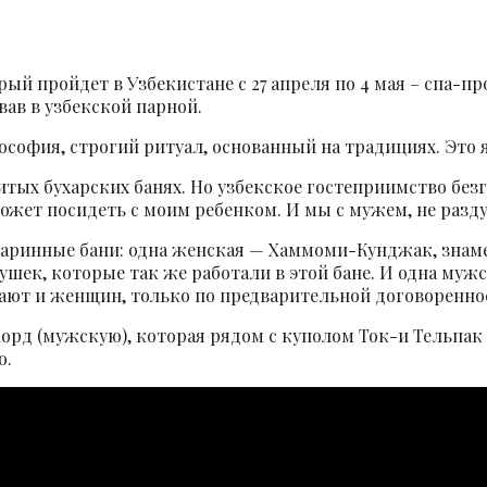
й пройдет в Узбекистане с 27 апреля по 4 мая – спа-пр
ав в узбекской парной.
лософия, строгий ритуал, основанный на традициях. Это 
енитых бухарских банях. Но узбекское гостеприимство бе
может посидеть с моим ребенком. И мы с мужем, не раз
 старинные бани: одна женская — Хаммоми-Кунджак, зна
ушек, которые так же работали в этой бане. И одна муж
ают и женщин, только по предварительной договоренно
орд (мужскую), которая рядом с куполом Ток-и Тельпак
о.