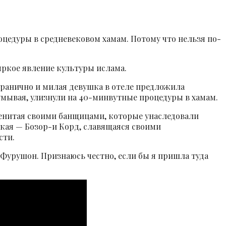
оцедуры в средневековом хамам. Потому что нельзя по-
яркое явление культуры ислама.
згранично и милая девушка в отеле предложила
думывая, улизнули на 40-минвутные процедуры в хамам.
менитая своими банщицами, которые унаследовали
ская — Бозор-и Корд, славящаяся своими
сти.
 Фурушон. Признаюсь честно, если бы я пришла туда