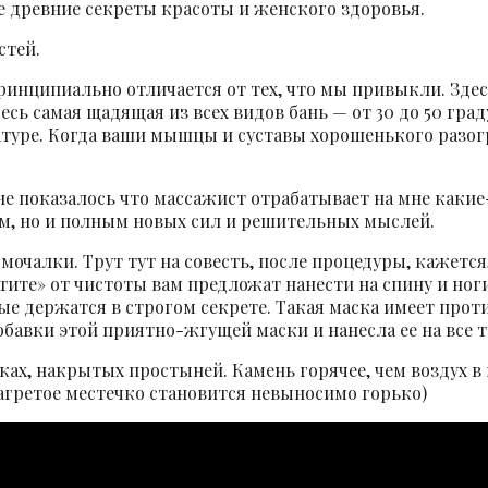
 древние секреты красоты и женского здоровья.
астей.
 принципиально отличается от тех, что мы привыкли. Зд
 самая щадящая из всех видов бань — от 30 до 50 граду
туре. Когда ваши мышцы и суставы хорошенького разог
е показалось что массажист отрабатывает на мне какие
ым, но и полным новых сил и решительных мыслей.
 мочалки. Трут тут на совесть, после процедуры, кажет
тите» от чистоты вам предложат нанести на спину и ноги
ые держатся в строгом секрете. Такая маска имеет прот
бавки этой приятно-жгущей маски и нанесла ее на все т
ках, накрытых простыней. Камень горячее, чем воздух 
нагретое местечко становится невыносимо горько)