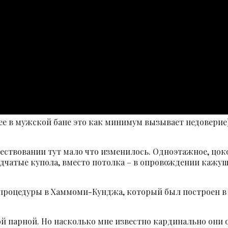
е в мужской бане это как минимум вызывает недоверие
существовании тут мало что изменилось. Одноэтажное, ц
одчатые купола, вместо потолка – в опровождении кажу
роцедуры в Хаммоми-Кунджа, который был построен в эпо
й парной. Но насколько мне известно кардинально они о