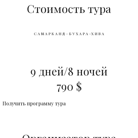
Стоимость тура
С А М А Р К А Н Д
– Б У Х А Р А –Х И В А
9 дней/8 ночей
790 $
Получить программу тура