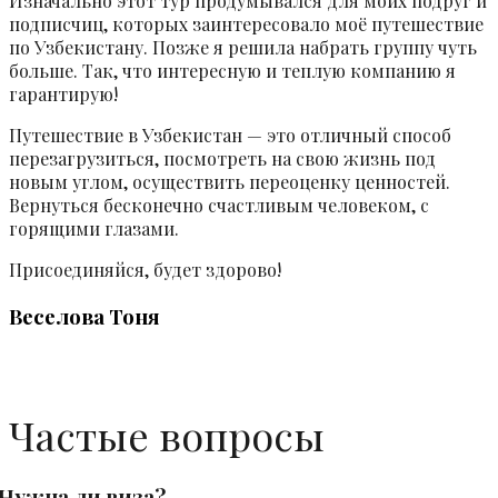
Изначально этот тур продумывался для моих подруг и
подписчиц, которых заинтересовало моё путешествие
по Узбекистану. Позже я решила набрать группу чуть
больше. Так, что интересную и теплую компанию я
гарантирую!
Путешествие в Узбекистан — это отличный способ
перезагрузиться, посмотреть на свою жизнь под
новым углом, осуществить переоценку ценностей.
Вернуться бесконечно счастливым человеком, с
горящими глазами.
Присоединяйся, будет здорово!
Веселова Тоня
Частые вопросы
Нужна ли виза?