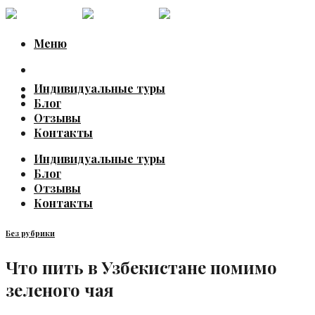
Skip
to
content
Меню
Индивидуальные туры
Блог
Отзывы
Контакты
Индивидуальные туры
Блог
Отзывы
Контакты
Без рубрики
Что пить в Узбекистане помимо
зеленого чая