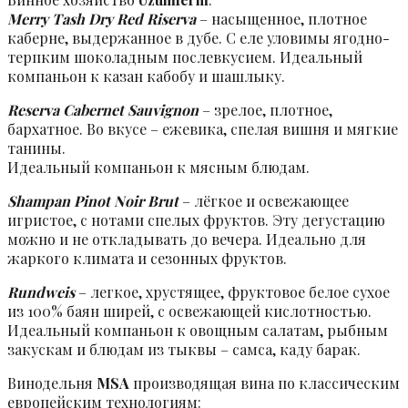
Merry Tash Dry Red Riserva
– насыщенное, плотное
каберне, выдержанное в дубе. С еле уловимы ягодно-
терпким шоколадным послевкусием. Идеальный
компаньон к казан кабобу и шашлыку.
Reserva Cabernet Sauvignon
– зрелое, плотное,
бархатное. Во вкусе – ежевика, спелая вишня и мягкие
танины.
Идеальный компаньон к мясным блюдам.
Shampan Pinot Noir Brut
– лёгкое и освежающее
игристое, с нотами спелых фруктов. Эту дегустацию
можно и не откладывать до вечера. Идеально для
жаркого климата и сезонных фруктов.
Rundweis
– легкое, хрустящее, фруктовое белое сухое
из 100% баян ширей, с освежающей кислотностью.
Идеальный компаньон к овощным салатам, рыбным
закускам и блюдам из тыквы – самса, каду барак.
Винодельня
MSA
производящая вина по классическим
европейским технологиям: